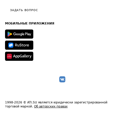
Видео по работе с ATI.SU
Политика конфиденциальности
Полезное по перевозкам
Общие положения
ЗАДАТЬ ВОПРОС
Часто задаваемые вопросы (FAQ)
Карта сайта
Техническая информация
МОБИЛЬНЫЕ ПРИЛОЖЕНИЯ
1998-2026
© ATI.SU является юридически зарегистрированной
торговой маркой.
Об авторских правах