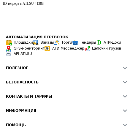
ID тендера в ATI.SU
41383
АВТОМАТИЗАЦИЯ ПЕРЕВОЗОК
Площадки
Заказы
Торги
Тендеры
АТИ-Доки
GPS-мониторинг
АТИ Мессенджер
Цепочки грузов
API ATI.SU
ПОЛЕЗНОЕ
Расчет расстояний
БЕЗОПАСНОСТЬ
Академия ATI.SU
ATI.SU о безопасности
Звезды ATI.SU на вашем сайте
КОНТАКТЫ И ТАРИФЫ
Памятка по проверке контрагентов
Индекс ATI.SU FTL РФ
О системе ATI.SU
Светофор+
Средние ставки
ИНФОРМАЦИЯ
Контактная информация
Страхование
Выгодные направления
Блог
Реклама на сайте
О формировании Паспорта
ПОМОЩЬ
Эксклюзивные материалы
Тарифы