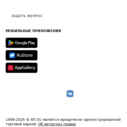
Эксклюзивные материалы
Тарифы
Видео по работе с ATI.SU
Политика конфиденциальности
Полезное по перевозкам
Общие положения
ЗАДАТЬ ВОПРОС
Часто задаваемые вопросы (FAQ)
Карта сайта
Техническая информация
МОБИЛЬНЫЕ ПРИЛОЖЕНИЯ
1998-2026
© ATI.SU является юридически зарегистрированной
торговой маркой.
Об авторских правах