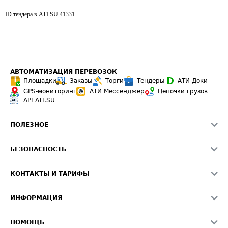
ID тендера в ATI.SU
41331
АВТОМАТИЗАЦИЯ ПЕРЕВОЗОК
Площадки
Заказы
Торги
Тендеры
АТИ-Доки
GPS-мониторинг
АТИ Мессенджер
Цепочки грузов
API ATI.SU
ПОЛЕЗНОЕ
Расчет расстояний
БЕЗОПАСНОСТЬ
Академия ATI.SU
ATI.SU о безопасности
Звезды ATI.SU на вашем сайте
КОНТАКТЫ И ТАРИФЫ
Памятка по проверке контрагентов
Индекс ATI.SU FTL РФ
О системе ATI.SU
Светофор+
Средние ставки
ИНФОРМАЦИЯ
Контактная информация
Страхование
Выгодные направления
Блог
Реклама на сайте
О формировании Паспорта
ПОМОЩЬ