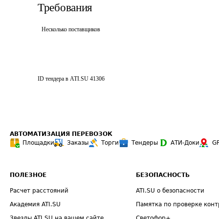
Требования
Несколько поставщиков
ID тендера в ATI.SU
41306
АВТОМАТИЗАЦИЯ ПЕРЕВОЗОК
Площадки
Заказы
Торги
Тендеры
АТИ-Доки
G
ПОЛЕЗНОЕ
БЕЗОПАСНОСТЬ
Расчет расстояний
ATI.SU о безопасности
Академия ATI.SU
Памятка по проверке конт
Звезды ATI.SU на вашем сайте
Светофор+