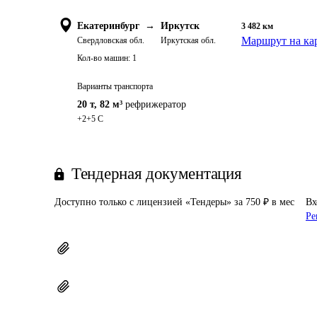
Екатеринбург
→
Иркутск
3 482
км
Маршрут на ка
Свердловская обл.
Иркутская обл.
Кол-во машин:
1
Варианты транспорта
20 т
,
82 м³
рефрижератор
+2+5 C
Тендерная документация
Доступно только с лицензией «Тендеры» за 750 ₽ в мес
Вх
Ре