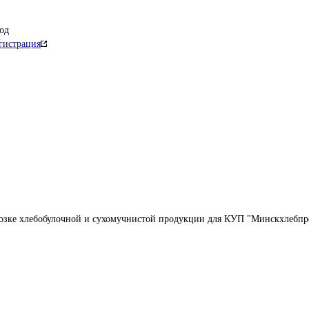
од
гистрация
возке хлебобулочной и сухомучнистой продукции для КУП "Минскхлебп