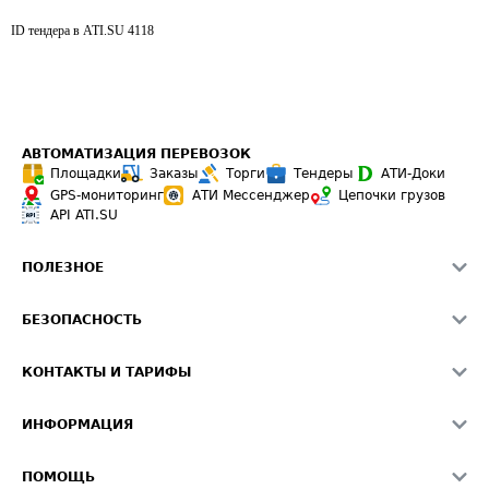
ID тендера в ATI.SU
4118
АВТОМАТИЗАЦИЯ ПЕРЕВОЗОК
Площадки
Заказы
Торги
Тендеры
АТИ-Доки
GPS-мониторинг
АТИ Мессенджер
Цепочки грузов
API ATI.SU
ПОЛЕЗНОЕ
Расчет расстояний
БЕЗОПАСНОСТЬ
Академия ATI.SU
ATI.SU о безопасности
Звезды ATI.SU на вашем сайте
КОНТАКТЫ И ТАРИФЫ
Памятка по проверке контрагентов
Индекс ATI.SU FTL РФ
О системе ATI.SU
Светофор+
Средние ставки
ИНФОРМАЦИЯ
Контактная информация
Страхование
Выгодные направления
Блог
Реклама на сайте
О формировании Паспорта
ПОМОЩЬ