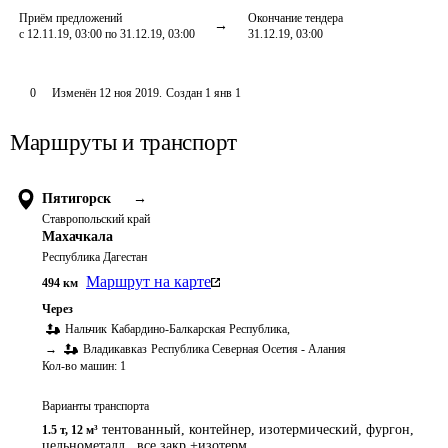
Приём предложений
Окончание тендера
с 12.11.19, 03:00 по 31.12.19, 03:00
31.12.19, 03:00
0
Изменён
12 ноя 2019
.
Создан
1 янв 1
Маршруты и транспорт
Пятигорск
→
Ставропольский край
Махачкала
Республика Дагестан
Маршрут на карте
494
км
Через
Нальчик
Кабардино-Балкарская Республика
,
→
Владикавказ
Республика Северная Осетия - Алания
Кол-во машин:
1
Варианты транспорта
тентованный, контейнер, изотермический, фургон,
1.5 т
,
12 м³
цельнометалл., все закр.+изотерм