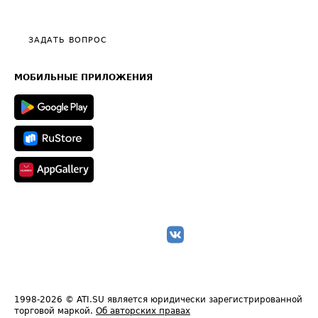
Эксклюзивные материалы
Тарифы
Видео по работе с ATI.SU
Политика конфиденциальности
Полезное по перевозкам
Общие положения
ЗАДАТЬ ВОПРОС
Часто задаваемые вопросы (FAQ)
Карта сайта
Техническая информация
МОБИЛЬНЫЕ ПРИЛОЖЕНИЯ
1998-2026
© ATI.SU является юридически зарегистрированной
торговой маркой.
Об авторских правах