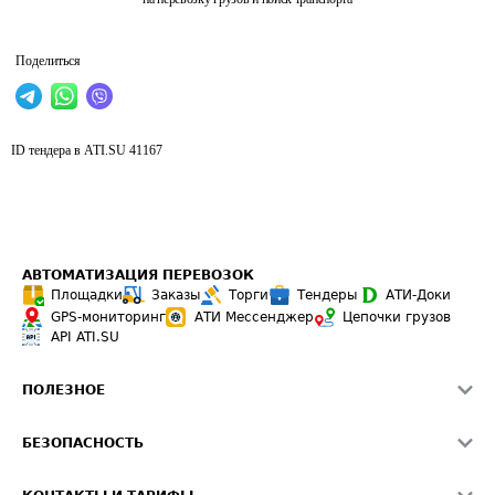
Поделиться
ID тендера в ATI.SU
41167
АВТОМАТИЗАЦИЯ ПЕРЕВОЗОК
Площадки
Заказы
Торги
Тендеры
АТИ-Доки
GPS-мониторинг
АТИ Мессенджер
Цепочки грузов
API ATI.SU
ПОЛЕЗНОЕ
Расчет расстояний
БЕЗОПАСНОСТЬ
Академия ATI.SU
ATI.SU о безопасности
Звезды ATI.SU на вашем сайте