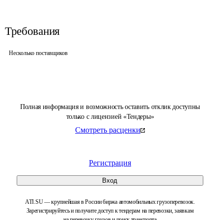
Требования
Несколько поставщиков
Полная информация и возможность оставить отклик доступны
только с лицензией «Тендеры»
Смотреть расценки
Регистрация
Вход
ATI.SU — крупнейшая в России биржа автомобильных грузоперевозок.
Зарегистрируйтесь и получите доступ к тендерам на перевозки, заявкам
на перевозку грузов и поиск транспорта