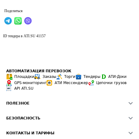
Поделиться
ID тендера в ATI.SU
41157
АВТОМАТИЗАЦИЯ ПЕРЕВОЗОК
Площадки
Заказы
Торги
Тендеры
АТИ-Доки
GPS-мониторинг
АТИ Мессенджер
Цепочки грузов
API ATI.SU
ПОЛЕЗНОЕ
Расчет расстояний
БЕЗОПАСНОСТЬ
Академия ATI.SU
ATI.SU о безопасности
Звезды ATI.SU на вашем сайте
КОНТАКТЫ И ТАРИФЫ
Памятка по проверке контрагентов