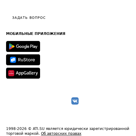
Эксклюзивные материалы
Тарифы
Видео по работе с ATI.SU
Политика конфиденциальности
Полезное по перевозкам
Общие положения
ЗАДАТЬ ВОПРОС
Часто задаваемые вопросы (FAQ)
Карта сайта
Техническая информация
МОБИЛЬНЫЕ ПРИЛОЖЕНИЯ
1998-2026
© ATI.SU является юридически зарегистрированной
торговой маркой.
Об авторских правах