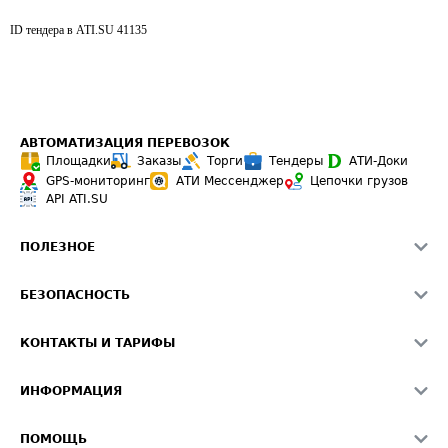
ID тендера в ATI.SU
41135
АВТОМАТИЗАЦИЯ ПЕРЕВОЗОК
Площадки
Заказы
Торги
Тендеры
АТИ-Доки
GPS-мониторинг
АТИ Мессенджер
Цепочки грузов
API ATI.SU
ПОЛЕЗНОЕ
Расчет расстояний
БЕЗОПАСНОСТЬ
Академия ATI.SU
ATI.SU о безопасности
Звезды ATI.SU на вашем сайте
КОНТАКТЫ И ТАРИФЫ
Памятка по проверке контрагентов
Индекс ATI.SU FTL РФ
О системе ATI.SU
Светофор+
Средние ставки
ИНФОРМАЦИЯ
Контактная информация
Страхование
Выгодные направления
Блог
Реклама на сайте
О формировании Паспорта
ПОМОЩЬ