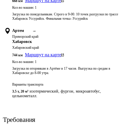
Маршрут на карте
668
км
Кол-во машин:
1
Загрузка по понедельникам. Строго в 9-00. 10 точек разгрузки по трассе
Хабаровск Уссурийск. Финальная точка -Уссурийск
Артем
→
Приморский край
Хабаровск
Хабаровский край
Маршрут на карте
744
км
Кол-во машин:
1
Загрузка по вторникам в Артёме в 17 часов. Выгрузка по средам в
Хабаровске до 8-00 утра.
Варианты транспорта
изотермический, фургон, микроавтобус,
3.5 т
,
20 м³
цельнометалл.
Требования