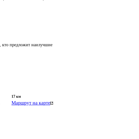
т, кто предложит наилучшие
17
км
Маршрут на карте
.