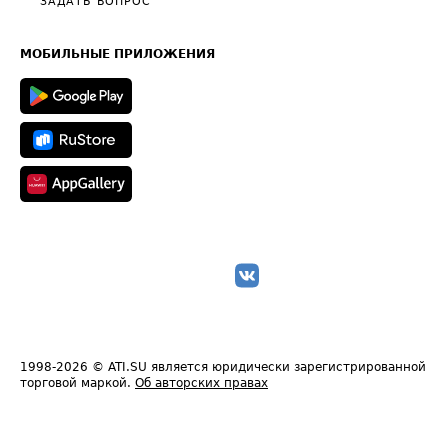
Общие положения
ЗАДАТЬ ВОПРОС
Часто задаваемые вопросы (FAQ)
Карта сайта
Техническая информация
МОБИЛЬНЫЕ ПРИЛОЖЕНИЯ
1998-2026
© ATI.SU является юридически зарегистрированной
торговой маркой.
Об авторских правах