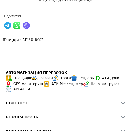
Поделиться
ID тендера в ATI.SU
40997
АВТОМАТИЗАЦИЯ ПЕРЕВОЗОК
Площадки
Заказы
Торги
Тендеры
АТИ-Доки
GPS-мониторинг
АТИ Мессенджер
Цепочки грузов
API ATI.SU
ПОЛЕЗНОЕ
Расчет расстояний
БЕЗОПАСНОСТЬ
Академия ATI.SU
ATI.SU о безопасности
Звезды ATI.SU на вашем сайте