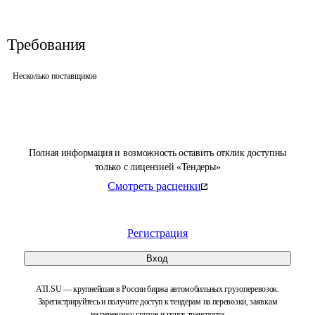
Требования
Несколько поставщиков
Полная информация и возможность оставить отклик доступны
только с лицензией «Тендеры»
Смотреть расценки
Регистрация
Вход
ATI.SU — крупнейшая в России биржа автомобильных грузоперевозок.
Зарегистрируйтесь и получите доступ к тендерам на перевозки, заявкам
на перевозку грузов и поиск транспорта