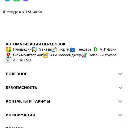
ID тендера в ATI.SU
40970
АВТОМАТИЗАЦИЯ ПЕРЕВОЗОК
Площадки
Заказы
Торги
Тендеры
АТИ-Доки
GPS-мониторинг
АТИ Мессенджер
Цепочки грузов
API ATI.SU
ПОЛЕЗНОЕ
Расчет расстояний
БЕЗОПАСНОСТЬ
Академия ATI.SU
ATI.SU о безопасности
Звезды ATI.SU на вашем сайте
КОНТАКТЫ И ТАРИФЫ
Памятка по проверке контрагентов
Индекс ATI.SU FTL РФ
О системе ATI.SU
Светофор+
Средние ставки
ИНФОРМАЦИЯ
Контактная информация
Страхование
Выгодные направления
Блог
Реклама на сайте