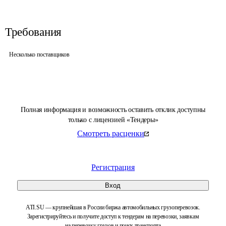
Требования
Несколько поставщиков
Полная информация и возможность оставить отклик доступны
только с лицензией «Тендеры»
Смотреть расценки
Регистрация
Вход
ATI.SU — крупнейшая в России биржа автомобильных грузоперевозок.
Зарегистрируйтесь и получите доступ к тендерам на перевозки, заявкам
на перевозку грузов и поиск транспорта