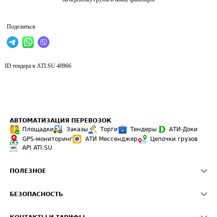
Поделиться
ID тендера в ATI.SU
40966
АВТОМАТИЗАЦИЯ ПЕРЕВОЗОК
Площадки
Заказы
Торги
Тендеры
АТИ-Доки
GPS-мониторинг
АТИ Мессенджер
Цепочки грузов
API ATI.SU
ПОЛЕЗНОЕ
Расчет расстояний
БЕЗОПАСНОСТЬ
Академия ATI.SU
ATI.SU о безопасности
Звезды ATI.SU на вашем сайте