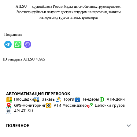
ATI.SU — крупнейшая в России биржа автомобильных грузоперевозок.
Зарегистрируйтесь и получите доступ к тендерам на перевозки, заявкам
на перевозку грузов и поиск транспорта
Поделиться
ID тендера в ATI.SU
40965
АВТОМАТИЗАЦИЯ ПЕРЕВОЗОК
Площадки
Заказы
Торги
Тендеры
АТИ-Доки
GPS-мониторинг
АТИ Мессенджер
Цепочки грузов
API ATI.SU
ПОЛЕЗНОЕ
Расчет расстояний