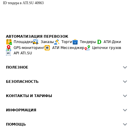
ID тендера в ATI.SU
40963
АВТОМАТИЗАЦИЯ ПЕРЕВОЗОК
Площадки
Заказы
Торги
Тендеры
АТИ-Доки
GPS-мониторинг
АТИ Мессенджер
Цепочки грузов
API ATI.SU
ПОЛЕЗНОЕ
Расчет расстояний
БЕЗОПАСНОСТЬ
Академия ATI.SU
ATI.SU о безопасности
Звезды ATI.SU на вашем сайте
КОНТАКТЫ И ТАРИФЫ
Памятка по проверке контрагентов
Индекс ATI.SU FTL РФ
О системе ATI.SU
Светофор+
Средние ставки
ИНФОРМАЦИЯ
Контактная информация
Страхование
Выгодные направления
Блог
Реклама на сайте
О формировании Паспорта
ПОМОЩЬ
Эксклюзивные материалы
Тарифы