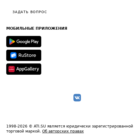
Видео по работе с ATI.SU
Политика конфиденциальности
Полезное по перевозкам
Общие положения
ЗАДАТЬ ВОПРОС
Часто задаваемые вопросы (FAQ)
Карта сайта
Техническая информация
МОБИЛЬНЫЕ ПРИЛОЖЕНИЯ
1998-2026
© ATI.SU является юридически зарегистрированной
торговой маркой.
Об авторских правах