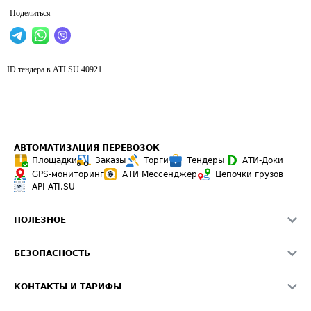
Поделиться
ID тендера в ATI.SU
40921
АВТОМАТИЗАЦИЯ ПЕРЕВОЗОК
Площадки
Заказы
Торги
Тендеры
АТИ-Доки
GPS-мониторинг
АТИ Мессенджер
Цепочки грузов
API ATI.SU
ПОЛЕЗНОЕ
Расчет расстояний
БЕЗОПАСНОСТЬ
Академия ATI.SU
ATI.SU о безопасности
Звезды ATI.SU на вашем сайте
КОНТАКТЫ И ТАРИФЫ
Памятка по проверке контрагентов
Индекс ATI.SU FTL РФ
О системе ATI.SU