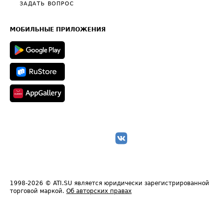
Полезное по перевозкам
Общие положения
ЗАДАТЬ ВОПРОС
Часто задаваемые вопросы (FAQ)
Карта сайта
Техническая информация
МОБИЛЬНЫЕ ПРИЛОЖЕНИЯ
1998-2026
© ATI.SU является юридически зарегистрированной
торговой маркой.
Об авторских правах