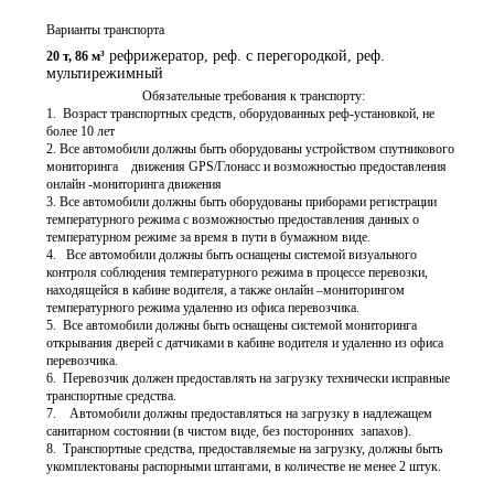
Варианты транспорта
рефрижератор, реф. с перегородкой, реф.
20 т
,
86 м³
мультирежимный
                             Обязательные требования к транспорту:

1.  Возраст транспортных средств, оборудованных реф-установкой, не 
более 10 лет

2. Все автомобили должны быть оборудованы устройством спутникового 
мониторинга    движения GPS/Глонасс и возможностью предоставления 
онлайн -мониторинга движения

3. Все автомобили должны быть оборудованы приборами регистрации 
температурного режима с возможностью предоставления данных о 
температурном режиме за время в пути в бумажном виде.

4.   Все автомобили должны быть оснащены системой визуального 
контроля соблюдения температурного режима в процессе перевозки, 
находящейся в кабине водителя, а также онлайн –мониторингом 
температурного режима удаленно из офиса перевозчика.

5.  Все автомобили должны быть оснащены системой мониторинга 
открывания дверей с датчиками в кабине водителя и удаленно из офиса 
перевозчика.

6.  Перевозчик должен предоставлять на загрузку технически исправные 
транспортные средства.

7.    Автомобили должны предоставляться на загрузку в надлежащем 
санитарном состоянии (в чистом виде, без посторонних  запахов). 

8.  Транспортные средства, предоставляемые на загрузку, должны быть 
укомплектованы распорными штангами, в количестве не менее 2 штук.