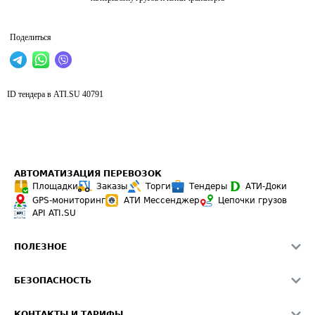
Поделиться
ID тендера в ATI.SU
40791
АВТОМАТИЗАЦИЯ ПЕРЕВОЗОК
Площадки
Заказы
Торги
Тендеры
АТИ-Доки
GPS-мониторинг
АТИ Мессенджер
Цепочки грузов
API ATI.SU
ПОЛЕЗНОЕ
Расчет расстояний
БЕЗОПАСНОСТЬ
Академия ATI.SU
ATI.SU о безопасности
Звезды ATI.SU на вашем сайте
КОНТАКТЫ И ТАРИФЫ