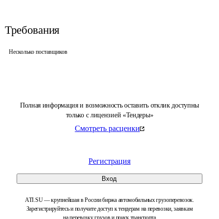
Требования
Несколько поставщиков
Полная информация и возможность оставить отклик доступны
только с лицензией «Тендеры»
Смотреть расценки
Регистрация
Вход
ATI.SU — крупнейшая в России биржа автомобильных грузоперевозок.
Зарегистрируйтесь и получите доступ к тендерам на перевозки, заявкам
на перевозку грузов и поиск транспорта