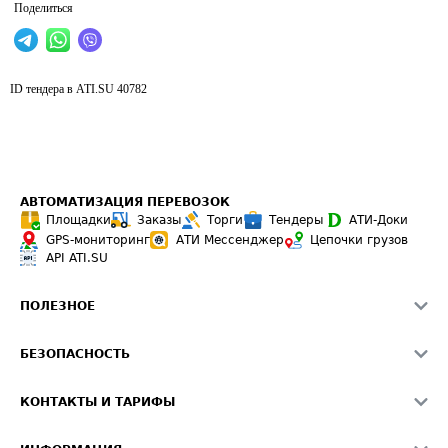
Поделиться
ID тендера в ATI.SU
40782
АВТОМАТИЗАЦИЯ ПЕРЕВОЗОК
Площадки
Заказы
Торги
Тендеры
АТИ-Доки
GPS-мониторинг
АТИ Мессенджер
Цепочки грузов
API ATI.SU
ПОЛЕЗНОЕ
Расчет расстояний
БЕЗОПАСНОСТЬ
Академия ATI.SU
ATI.SU о безопасности
Звезды ATI.SU на вашем сайте
КОНТАКТЫ И ТАРИФЫ
Памятка по проверке контрагентов
Индекс ATI.SU FTL РФ
О системе ATI.SU
Светофор+