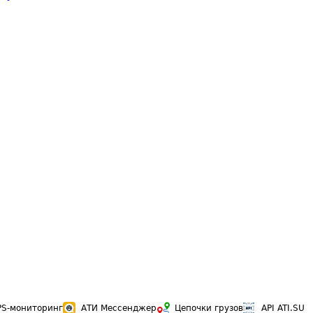
PS-мониторинг
АТИ Мессенджер
Цепочки грузов
API ATI.SU