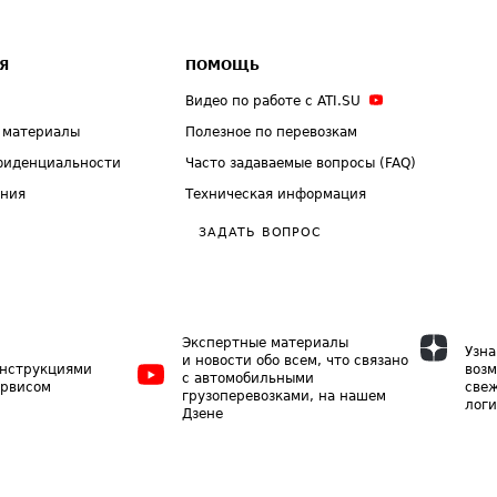
Я
ПОМОЩЬ
Видео по работе с ATI.SU
 материалы
Полезное по перевозкам
фиденциальности
Часто задаваемые вопросы (FAQ)
ения
Техническая информация
ЗАДАТЬ ВОПРОС
Экспертные материалы
Узна
и новости обо всем, что связано
инструкциями
возм
с автомобильными
ервисом
свеж
грузоперевозками, на нашем
логи
Дзене