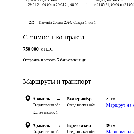
Приём предложений
Подведение итогов
с 29.04.24, 00:00 по 20.05.24, 00:00
с 21.05.24, 00:00 по 24.05.
272
Изменён
25 мая 2024
.
Создан
1 янв 1
Стоимость контракта
750 000
c НДС
Отсрочка платежа
5
банковских дн.
Маршруты и транспорт
Арамиль
→
Екатеринбург
27
км
Маршрут на 
Свердловская обл.
Свердловская обл.
Кол-во машин:
1
Арамиль
→
Березовский
39
км
Маршрут на 
Свердловская обл.
Свердловская обл.