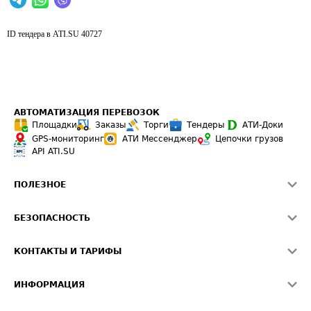
ID тендера в ATI.SU
40727
АВТОМАТИЗАЦИЯ ПЕРЕВОЗОК
Площадки
Заказы
Торги
Тендеры
АТИ-Доки
GPS-мониторинг
АТИ Мессенджер
Цепочки грузов
API ATI.SU
ПОЛЕЗНОЕ
Расчет расстояний
БЕЗОПАСНОСТЬ
Академия ATI.SU
ATI.SU о безопасности
Звезды ATI.SU на вашем сайте
КОНТАКТЫ И ТАРИФЫ
Памятка по проверке контрагентов
Индекс ATI.SU FTL РФ
О системе ATI.SU
Светофор+
Средние ставки
ИНФОРМАЦИЯ
Контактная информация
Страхование
Выгодные направления
Блог