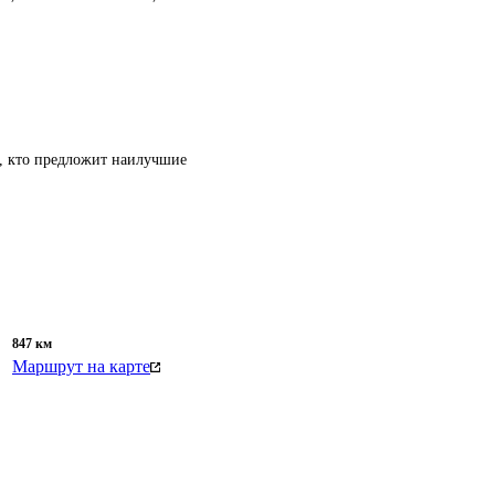
т, кто предложит наилучшие
847
км
Маршрут на карте