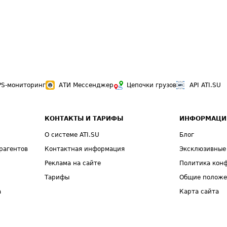
PS-мониторинг
АТИ Мессенджер
Цепочки грузов
API ATI.SU
КОНТАКТЫ И ТАРИФЫ
ИНФОРМАЦИ
О системе ATI.SU
Блог
рагентов
Контактная информация
Эксклюзивные
Реклама на сайте
Политика кон
Тарифы
Общие полож
а
Карта сайта