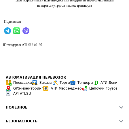
Зарегистрируйтесь и получите доступ к тендерам на перевозки, заявкам
на перевозку грузов и поиск транспорта
Поделиться
ID тендера в ATI.SU
40197
АВТОМАТИЗАЦИЯ ПЕРЕВОЗОК
Площадки
Заказы
Торги
Тендеры
АТИ-Доки
GPS-мониторинг
АТИ Мессенджер
Цепочки грузов
API ATI.SU
ПОЛЕЗНОЕ
Расчет расстояний
БЕЗОПАСНОСТЬ
Академия ATI.SU