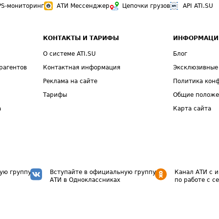
PS-мониторинг
АТИ Мессенджер
Цепочки грузов
API ATI.SU
КОНТАКТЫ И ТАРИФЫ
ИНФОРМАЦИ
О системе ATI.SU
Блог
рагентов
Контактная информация
Эксклюзивные
Реклама на сайте
Политика кон
Тарифы
Общие полож
а
Карта сайта
ую группу
Вступайте в официальную группу
Канал АТИ с 
АТИ в Одноклассниках
по работе с с