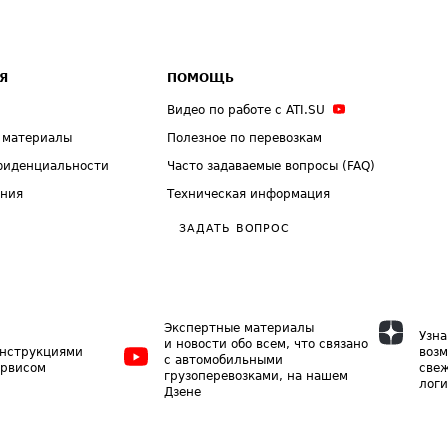
Я
ПОМОЩЬ
Видео по работе с ATI.SU
 материалы
Полезное по перевозкам
фиденциальности
Часто задаваемые вопросы (FAQ)
ения
Техническая информация
ЗАДАТЬ ВОПРОС
Экспертные материалы
Узна
и новости обо всем, что связано
инструкциями
возм
с автомобильными
ервисом
свеж
грузоперевозками, на нашем
логи
Дзене