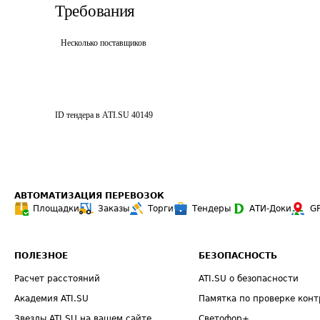
Требования
Несколько поставщиков
ID тендера в ATI.SU
40149
АВТОМАТИЗАЦИЯ ПЕРЕВОЗОК
Площадки
Заказы
Торги
Тендеры
АТИ-Доки
G
ПОЛЕЗНОЕ
БЕЗОПАСНОСТЬ
Расчет расстояний
ATI.SU о безопасности
Академия ATI.SU
Памятка по проверке конт
Звезды ATI.SU на вашем сайте
Светофор+