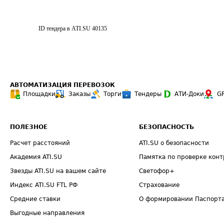
ID тендера в ATI.SU
40135
АВТОМАТИЗАЦИЯ ПЕРЕВОЗОК
Площадки
Заказы
Торги
Тендеры
АТИ-Доки
G
ПОЛЕЗНОЕ
БЕЗОПАСНОСТЬ
Расчет расстояний
ATI.SU о безопасности
Академия ATI.SU
Памятка по проверке конт
Звезды ATI.SU на вашем сайте
Светофор+
Индекс ATI.SU FTL РФ
Страхование
Средние ставки
О формировании Паспорт
Выгодные направления