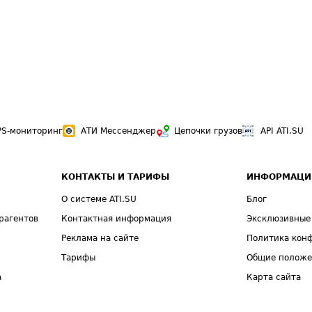
PS-мониторинг
АТИ Мессенджер
Цепочки грузов
API ATI.SU
КОНТАКТЫ И ТАРИФЫ
ИНФОРМАЦИ
О системе ATI.SU
Блог
рагентов
Контактная информация
Эксклюзивные
Реклама на сайте
Политика кон
Тарифы
Общие полож
а
Карта сайта