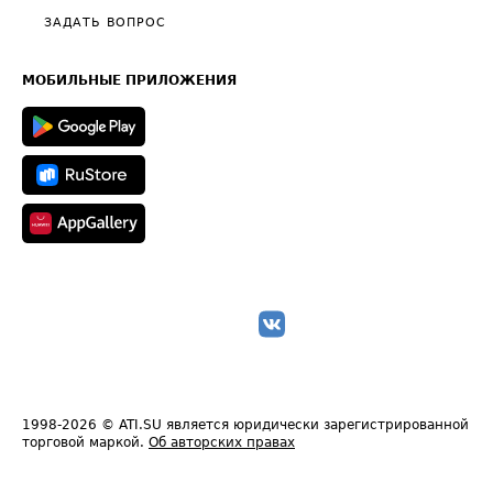
Полезное по перевозкам
Общие положения
ЗАДАТЬ ВОПРОС
Часто задаваемые вопросы (FAQ)
Карта сайта
Техническая информация
МОБИЛЬНЫЕ ПРИЛОЖЕНИЯ
1998-2026
© ATI.SU является юридически зарегистрированной
торговой маркой.
Об авторских правах