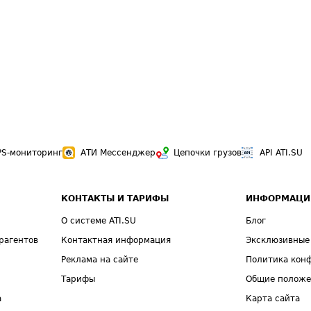
PS-мониторинг
АТИ Мессенджер
Цепочки грузов
API ATI.SU
КОНТАКТЫ И ТАРИФЫ
ИНФОРМАЦИ
О системе ATI.SU
Блог
рагентов
Контактная информация
Эксклюзивные
Реклама на сайте
Политика кон
Тарифы
Общие полож
а
Карта сайта