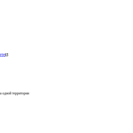
рте
на одной территории