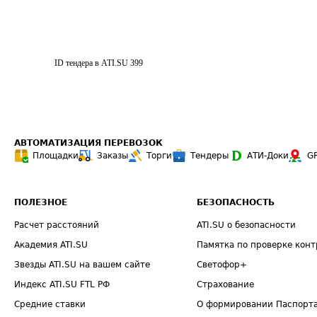
ID тендера в ATI.SU
399
АВТОМАТИЗАЦИЯ ПЕРЕВОЗОК
Площадки
Заказы
Торги
Тендеры
АТИ-Доки
G
ПОЛЕЗНОЕ
БЕЗОПАСНОСТЬ
Расчет расстояний
ATI.SU о безопасности
Академия ATI.SU
Памятка по проверке конт
Звезды ATI.SU на вашем сайте
Светофор+
Индекс ATI.SU FTL РФ
Страхование
Средние ставки
О формировании Паспорт