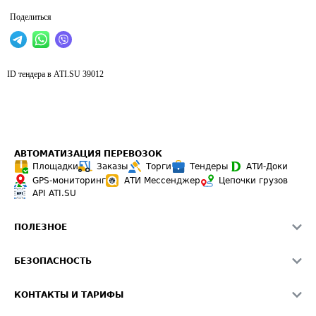
Поделиться
ID тендера в ATI.SU
39012
АВТОМАТИЗАЦИЯ ПЕРЕВОЗОК
Площадки
Заказы
Торги
Тендеры
АТИ-Доки
GPS-мониторинг
АТИ Мессенджер
Цепочки грузов
API ATI.SU
ПОЛЕЗНОЕ
Расчет расстояний
БЕЗОПАСНОСТЬ
Академия ATI.SU
ATI.SU о безопасности
Звезды ATI.SU на вашем сайте
КОНТАКТЫ И ТАРИФЫ
Памятка по проверке контрагентов
Индекс ATI.SU FTL РФ