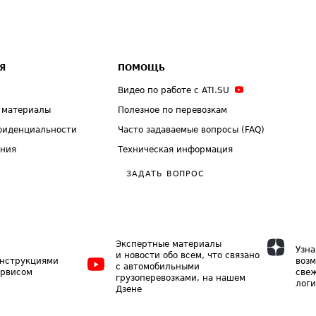
Я
ПОМОЩЬ
Видео по работе с ATI.SU
 материалы
Полезное по перевозкам
фиденциальности
Часто задаваемые вопросы (FAQ)
ения
Техническая информация
ЗАДАТЬ ВОПРОС
Экспертные материалы
Узна
и новости обо всем, что связано
инструкциями
возм
с автомобильными
ервисом
свеж
грузоперевозками, на нашем
логи
Дзене