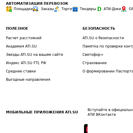
АВТОМАТИЗАЦИЯ ПЕРЕВОЗОК
Площадки
Заказы
Торги
Тендеры
АТИ-Доки
G
ПОЛЕЗНОЕ
БЕЗОПАСНОСТЬ
Расчет расстояний
ATI.SU о безопасности
Академия ATI.SU
Памятка по проверке конт
Звезды ATI.SU на вашем сайте
Светофор+
Индекс ATI.SU FTL РФ
Страхование
Средние ставки
О формировании Паспорт
Выгодные направления
Вступайте в официальн
МОБИЛЬНЫЕ ПРИЛОЖЕНИЯ ATI.SU
АТИ ВКонтакте