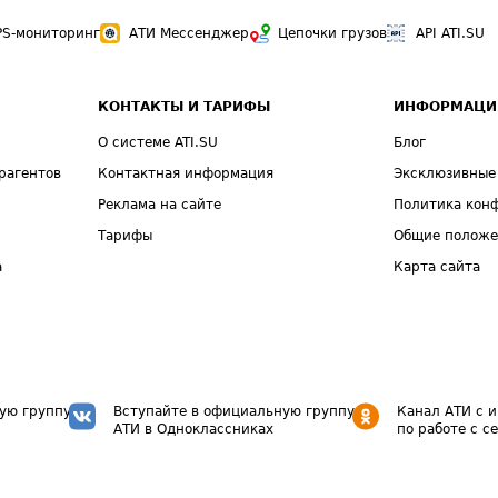
PS-мониторинг
АТИ Мессенджер
Цепочки грузов
API ATI.SU
КОНТАКТЫ И ТАРИФЫ
ИНФОРМАЦИ
О системе ATI.SU
Блог
рагентов
Контактная информация
Эксклюзивные
Реклама на сайте
Политика кон
Тарифы
Общие полож
а
Карта сайта
ую группу
Вступайте в официальную группу
Канал АТИ с 
АТИ в Одноклассниках
по работе с с