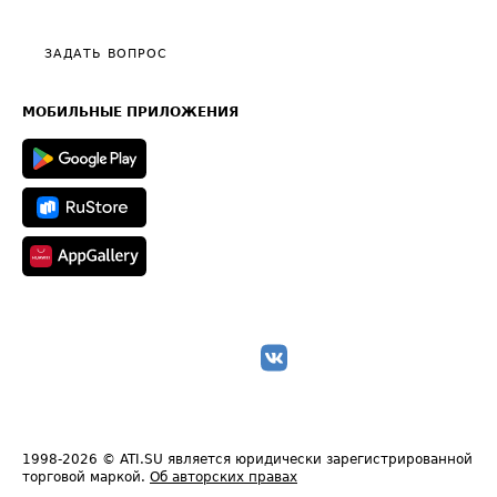
Тарифы
Видео по работе с ATI.SU
Политика конфиденциальности
Полезное по перевозкам
Общие положения
ЗАДАТЬ ВОПРОС
Часто задаваемые вопросы (FAQ)
Карта сайта
Техническая информация
МОБИЛЬНЫЕ ПРИЛОЖЕНИЯ
1998-2026
© ATI.SU является юридически зарегистрированной
торговой маркой.
Об авторских правах