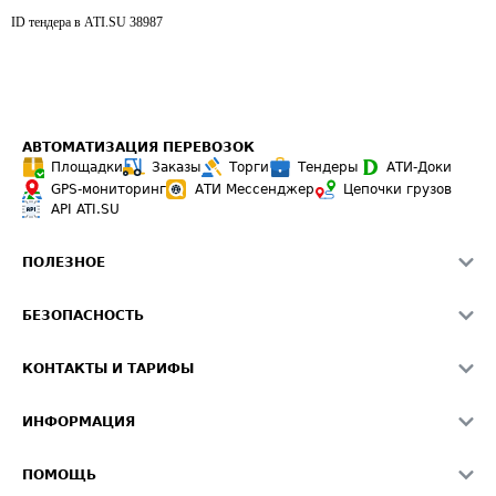
ID тендера в ATI.SU
38987
АВТОМАТИЗАЦИЯ ПЕРЕВОЗОК
Площадки
Заказы
Торги
Тендеры
АТИ-Доки
GPS-мониторинг
АТИ Мессенджер
Цепочки грузов
API ATI.SU
ПОЛЕЗНОЕ
Расчет расстояний
БЕЗОПАСНОСТЬ
Академия ATI.SU
ATI.SU о безопасности
Звезды ATI.SU на вашем сайте
КОНТАКТЫ И ТАРИФЫ
Памятка по проверке контрагентов
Индекс ATI.SU FTL РФ
О системе ATI.SU
Светофор+
Средние ставки
ИНФОРМАЦИЯ
Контактная информация
Страхование
Выгодные направления
Блог
Реклама на сайте
О формировании Паспорта
ПОМОЩЬ
Эксклюзивные материалы