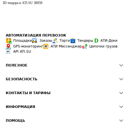
ID тендера в ATI.SU
38959
АВТОМАТИЗАЦИЯ ПЕРЕВОЗОК
Площадки
Заказы
Торги
Тендеры
АТИ-Доки
GPS-мониторинг
АТИ Мессенджер
Цепочки грузов
API ATI.SU
ПОЛЕЗНОЕ
Расчет расстояний
БЕЗОПАСНОСТЬ
Академия ATI.SU
ATI.SU о безопасности
Звезды ATI.SU на вашем сайте
КОНТАКТЫ И ТАРИФЫ
Памятка по проверке контрагентов
Индекс ATI.SU FTL РФ
О системе ATI.SU
Светофор+
Средние ставки
ИНФОРМАЦИЯ
Контактная информация
Страхование
Выгодные направления
Блог
Реклама на сайте
О формировании Паспорта
ПОМОЩЬ
Эксклюзивные материалы
Тарифы