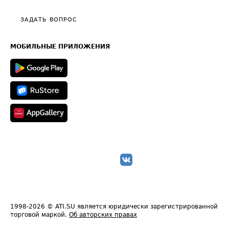
Видео по работе с ATI.SU
Политика конфиденциальности
Полезное по перевозкам
Общие положения
ЗАДАТЬ ВОПРОС
Часто задаваемые вопросы (FAQ)
Карта сайта
Техническая информация
МОБИЛЬНЫЕ ПРИЛОЖЕНИЯ
1998-2026
© ATI.SU является юридически зарегистрированной
торговой маркой.
Об авторских правах