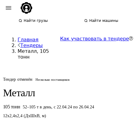
Найти грузы
Найти машины
Как участвовать в тендере
Главная
Тендеры
Металл, 105
тонн
Тендер отменён
Несколько поставщиков
Металл
105
тонн
52
–
105
т
в день
,
с 22.04.24 по 26.04.24
12
x
2,4
x
2,4
(
ДxШxВ
,
м
)