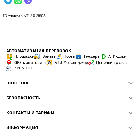
ID тендера в ATI.SU
38935
АВТОМАТИЗАЦИЯ ПЕРЕВОЗОК
Площадки
Заказы
Торги
Тендеры
АТИ-Доки
GPS-мониторинг
АТИ Мессенджер
Цепочки грузов
API ATI.SU
ПОЛЕЗНОЕ
Расчет расстояний
БЕЗОПАСНОСТЬ
Академия ATI.SU
ATI.SU о безопасности
Звезды ATI.SU на вашем сайте
КОНТАКТЫ И ТАРИФЫ
Памятка по проверке контрагентов
Индекс ATI.SU FTL РФ
О системе ATI.SU
Светофор+
Средние ставки
ИНФОРМАЦИЯ
Контактная информация
Страхование
Выгодные направления
Блог