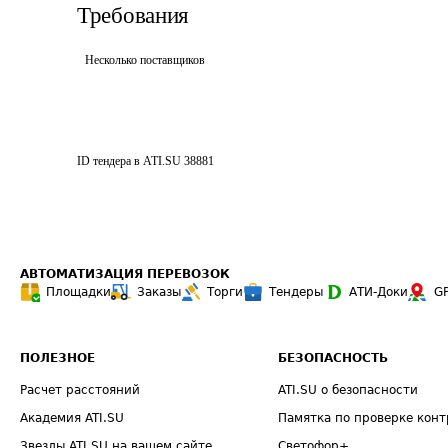
Требования
Несколько поставщиков
ID тендера в ATI.SU
38881
АВТОМАТИЗАЦИЯ ПЕРЕВОЗОК
Площадки
Заказы
Торги
Тендеры
АТИ-Доки
G
ПОЛЕЗНОЕ
БЕЗОПАСНОСТЬ
Расчет расстояний
ATI.SU о безопасности
Академия ATI.SU
Памятка по проверке конт
Звезды ATI.SU на вашем сайте
Светофор+