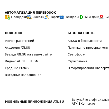
АВТОМАТИЗАЦИЯ ПЕРЕВОЗОК
Площадки
Заказы
Торги
Тендеры
АТИ-Доки
G
ПОЛЕЗНОЕ
БЕЗОПАСНОСТЬ
Расчет расстояний
ATI.SU о безопасности
Академия ATI.SU
Памятка по проверке конт
Звезды ATI.SU на вашем сайте
Светофор+
Индекс ATI.SU FTL РФ
Страхование
Средние ставки
О формировании Паспорт
Выгодные направления
Вступайте в официальн
МОБИЛЬНЫЕ ПРИЛОЖЕНИЯ ATI.SU
АТИ ВКонтакте