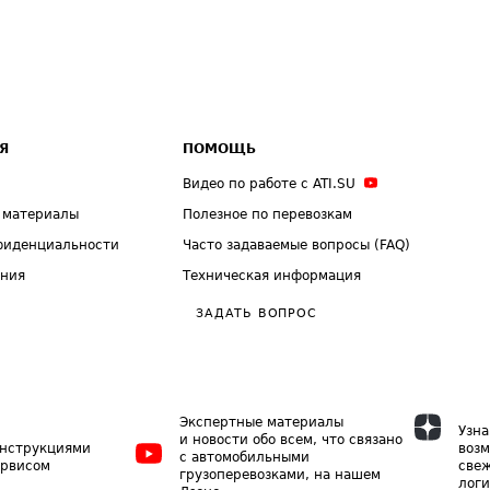
Я
ПОМОЩЬ
Видео по работе с ATI.SU
 материалы
Полезное по перевозкам
фиденциальности
Часто задаваемые вопросы (FAQ)
ения
Техническая информация
ЗАДАТЬ ВОПРОС
Экспертные материалы
Узна
и новости обо всем, что связано
инструкциями
возм
с автомобильными
ервисом
свеж
грузоперевозками, на нашем
логи