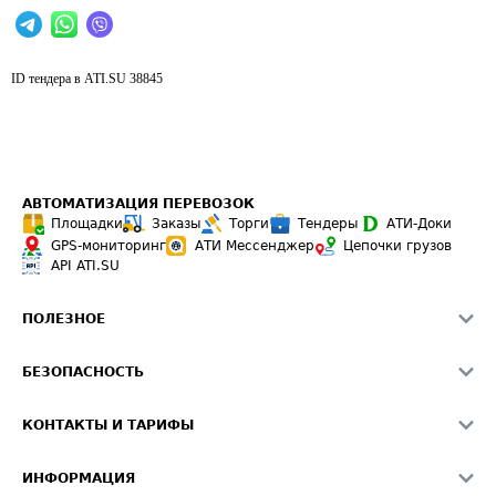
ID тендера в ATI.SU
38845
АВТОМАТИЗАЦИЯ ПЕРЕВОЗОК
Площадки
Заказы
Торги
Тендеры
АТИ-Доки
GPS-мониторинг
АТИ Мессенджер
Цепочки грузов
API ATI.SU
ПОЛЕЗНОЕ
Расчет расстояний
БЕЗОПАСНОСТЬ
Академия ATI.SU
ATI.SU о безопасности
Звезды ATI.SU на вашем сайте
КОНТАКТЫ И ТАРИФЫ
Памятка по проверке контрагентов
Индекс ATI.SU FTL РФ
О системе ATI.SU
Светофор+
Средние ставки
ИНФОРМАЦИЯ
Контактная информация