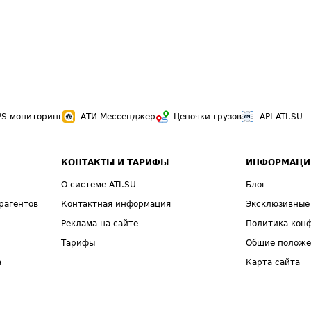
PS-мониторинг
АТИ Мессенджер
Цепочки грузов
API ATI.SU
КОНТАКТЫ И ТАРИФЫ
ИНФОРМАЦИ
О системе ATI.SU
Блог
рагентов
Контактная информация
Эксклюзивные
Реклама на сайте
Политика кон
Тарифы
Общие полож
а
Карта сайта