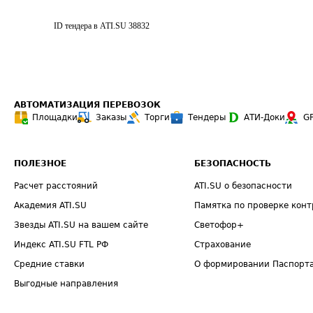
ID тендера в ATI.SU
38832
АВТОМАТИЗАЦИЯ ПЕРЕВОЗОК
Площадки
Заказы
Торги
Тендеры
АТИ-Доки
G
ПОЛЕЗНОЕ
БЕЗОПАСНОСТЬ
Расчет расстояний
ATI.SU о безопасности
Академия ATI.SU
Памятка по проверке конт
Звезды ATI.SU на вашем сайте
Светофор+
Индекс ATI.SU FTL РФ
Страхование
Средние ставки
О формировании Паспорт
Выгодные направления