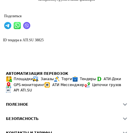
Поделиться
ID тендера в ATI.SU
38825
АВТОМАТИЗАЦИЯ ПЕРЕВОЗОК
Площадки
Заказы
Торги
Тендеры
АТИ-Доки
GPS-мониторинг
АТИ Мессенджер
Цепочки грузов
API ATI.SU
ПОЛЕЗНОЕ
Расчет расстояний
БЕЗОПАСНОСТЬ
Академия ATI.SU
ATI.SU о безопасности
Звезды ATI.SU на вашем сайте