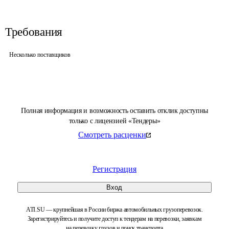
Требования
Несколько поставщиков
Полная информация и возможность оставить отклик доступны
только с лицензией «Тендеры»
Смотреть расценки
Регистрация
Вход
ATI.SU — крупнейшая в России биржа автомобильных грузоперевозок.
Зарегистрируйтесь и получите доступ к тендерам на перевозки, заявкам
на перевозку грузов и поиск транспорта