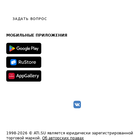
Эксклюзивные материалы
Тарифы
Видео по работе с ATI.SU
Политика конфиденциальности
Полезное по перевозкам
Общие положения
ЗАДАТЬ ВОПРОС
Часто задаваемые вопросы (FAQ)
Карта сайта
Техническая информация
МОБИЛЬНЫЕ ПРИЛОЖЕНИЯ
1998-2026
© ATI.SU является юридически зарегистрированной
торговой маркой.
Об авторских правах