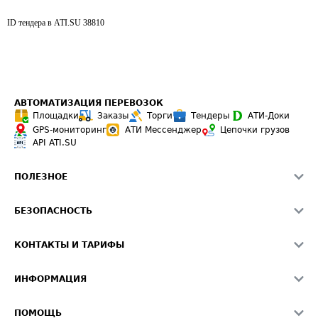
ID тендера в ATI.SU
38810
АВТОМАТИЗАЦИЯ ПЕРЕВОЗОК
Площадки
Заказы
Торги
Тендеры
АТИ-Доки
GPS-мониторинг
АТИ Мессенджер
Цепочки грузов
API ATI.SU
ПОЛЕЗНОЕ
Расчет расстояний
БЕЗОПАСНОСТЬ
Академия ATI.SU
ATI.SU о безопасности
Звезды ATI.SU на вашем сайте
КОНТАКТЫ И ТАРИФЫ
Памятка по проверке контрагентов
Индекс ATI.SU FTL РФ
О системе ATI.SU
Светофор+
Средние ставки
ИНФОРМАЦИЯ
Контактная информация
Страхование
Выгодные направления
Блог
Реклама на сайте
О формировании Паспорта
ПОМОЩЬ