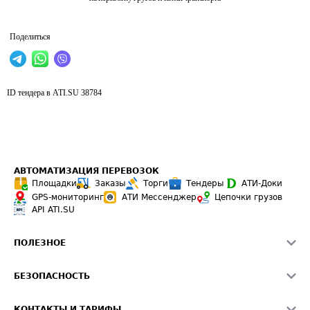
Поделиться
ID тендера в ATI.SU
38784
АВТОМАТИЗАЦИЯ ПЕРЕВОЗОК
Площадки
Заказы
Торги
Тендеры
АТИ-Доки
GPS-мониторинг
АТИ Мессенджер
Цепочки грузов
API ATI.SU
ПОЛЕЗНОЕ
Расчет расстояний
БЕЗОПАСНОСТЬ
Академия ATI.SU
ATI.SU о безопасности
Звезды ATI.SU на вашем сайте
КОНТАКТЫ И ТАРИФЫ