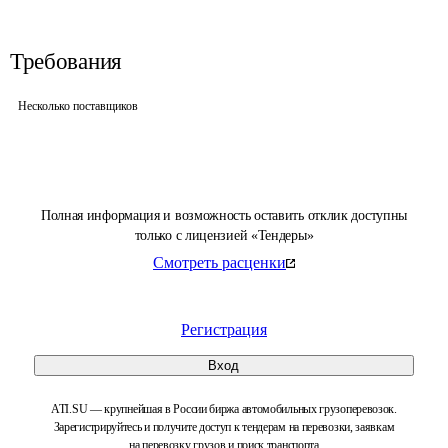
Требования
Несколько поставщиков
Полная информация и возможность оставить отклик доступны
только с лицензией «Тендеры»
Смотреть расценки
Регистрация
Вход
ATI.SU — крупнейшая в России биржа автомобильных грузоперевозок.
Зарегистрируйтесь и получите доступ к тендерам на перевозки, заявкам
на перевозку грузов и поиск транспорта