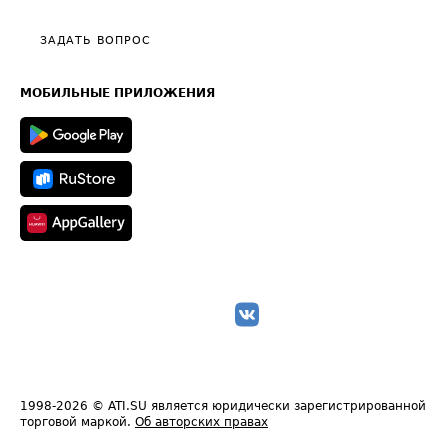
Видео по работе с ATI.SU
Политика конфиденциальности
Полезное по перевозкам
Общие положения
ЗАДАТЬ ВОПРОС
Часто задаваемые вопросы (FAQ)
Карта сайта
Техническая информация
МОБИЛЬНЫЕ ПРИЛОЖЕНИЯ
1998-2026
© ATI.SU является юридически зарегистрированной
торговой маркой.
Об авторских правах