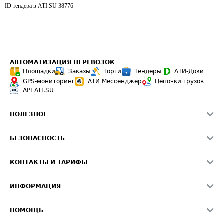
ID тендера в ATI.SU
38776
АВТОМАТИЗАЦИЯ ПЕРЕВОЗОК
Площадки
Заказы
Торги
Тендеры
АТИ-Доки
GPS-мониторинг
АТИ Мессенджер
Цепочки грузов
API ATI.SU
ПОЛЕЗНОЕ
Расчет расстояний
БЕЗОПАСНОСТЬ
Академия ATI.SU
ATI.SU о безопасности
Звезды ATI.SU на вашем сайте
КОНТАКТЫ И ТАРИФЫ
Памятка по проверке контрагентов
Индекс ATI.SU FTL РФ
О системе ATI.SU
Светофор+
Средние ставки
ИНФОРМАЦИЯ
Контактная информация
Страхование
Выгодные направления
Блог
Реклама на сайте
О формировании Паспорта
ПОМОЩЬ
Эксклюзивные материалы
Тарифы