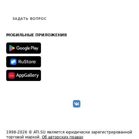
Эксклюзивные материалы
Тарифы
Видео по работе с ATI.SU
Политика конфиденциальности
Полезное по перевозкам
Общие положения
ЗАДАТЬ ВОПРОС
Часто задаваемые вопросы (FAQ)
Карта сайта
Техническая информация
МОБИЛЬНЫЕ ПРИЛОЖЕНИЯ
1998-2026
© ATI.SU является юридически зарегистрированной
торговой маркой.
Об авторских правах