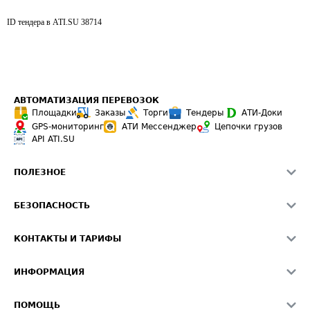
ID тендера в ATI.SU
38714
АВТОМАТИЗАЦИЯ ПЕРЕВОЗОК
Площадки
Заказы
Торги
Тендеры
АТИ-Доки
GPS-мониторинг
АТИ Мессенджер
Цепочки грузов
API ATI.SU
ПОЛЕЗНОЕ
Расчет расстояний
БЕЗОПАСНОСТЬ
Академия ATI.SU
ATI.SU о безопасности
Звезды ATI.SU на вашем сайте
КОНТАКТЫ И ТАРИФЫ
Памятка по проверке контрагентов
Индекс ATI.SU FTL РФ
О системе ATI.SU
Светофор+
Средние ставки
ИНФОРМАЦИЯ
Контактная информация
Страхование
Выгодные направления
Блог
Реклама на сайте
О формировании Паспорта
ПОМОЩЬ