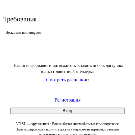
Требования
Несколько поставщиков
Полная информация и возможность оставить отклик доступны
только с лицензией «Тендеры»
Смотреть расценки
Регистрация
Вход
ATI.SU — крупнейшая в России биржа автомобильных грузоперевозок.
Зарегистрируйтесь и получите доступ к тендерам на перевозки, заявкам
на перевозку грузов и поиск транспорта