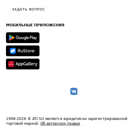
Политика конфиденциальности
Полезное по перевозкам
Общие положения
ЗАДАТЬ ВОПРОС
Часто задаваемые вопросы (FAQ)
Карта сайта
Техническая информация
МОБИЛЬНЫЕ ПРИЛОЖЕНИЯ
1998-2026
© ATI.SU является юридически зарегистрированной
торговой маркой.
Об авторских правах