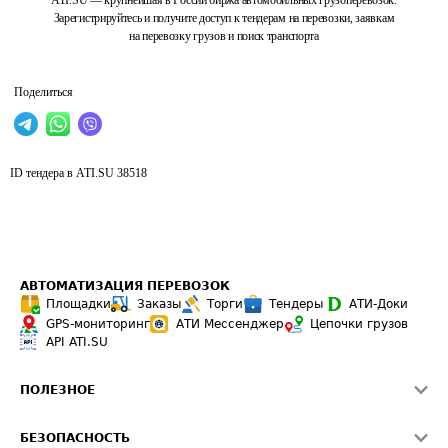
ATI.SU — крупнейшая в России биржа автомобильных грузоперевозок.
Зарегистрируйтесь и получите доступ к тендерам на перевозки, заявкам
на перевозку грузов и поиск транспорта
Поделиться
ID тендера в ATI.SU
38518
АВТОМАТИЗАЦИЯ ПЕРЕВОЗОК
Площадки
Заказы
Торги
Тендеры
АТИ-Доки
GPS-мониторинг
АТИ Мессенджер
Цепочки грузов
API ATI.SU
ПОЛЕЗНОЕ
Расчет расстояний
БЕЗОПАСНОСТЬ